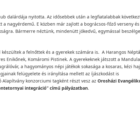
ub dalárdája nyitotta. Az idősebbek után a legfiatalabbak következ
t a nagyérdemű. E közben már zajlott a bográcsos-főző verseny és
nokságra. Bármerre néztünk, mindenütt jókedvű, egymással beszélge
készültek a felnőttek és a gyerekek számára is. A Harangos Népt
res Enikőnek, Komáromi Pistinek. A gyerekeknek játszott a Mandula
 ugrálóvár, a hagyományos népi játékok sokasága a kosaras, kézi ha
gjainak felügyelete és irányítása mellett az íjászkodást is
ó Alapítvány konzorciumi tagként részt vesz az
Orosházi Evangélik
ntetornyai integráció” című pályázatban
.