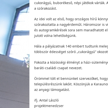
cukorágyú, buborékeső, népi játékok várták. A
a szórakozást.
Az idei volt az első, hogy országos hírű kön
szórakoztatta a nagyérdeműt. Háromszor is v
és autogramkérések sora sem maradhatott el.
jutott volna lehetőségünk.
Hála a pályázatnak 140 embert tudtunk meleg
többször édességet szóró „cukorágyú” okozot
Fokozta a közösségi élményt a házi-süteménye
baráti-családi csapat nevezet.
Örömmel tölt el bennünket szervezőket, hogy
településrészünk lakóit. Köszönjük a Karaunos
az anyagi támogatást.
ifj. Antal László
projektmenedzser