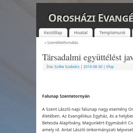
Orosházi Evangé
Kezdőlap
Hivatal
Templomunk
«
Szemléletformálás
Társadalmi együttélést ja
Írta:
Szőke Szabolcs
|
2019-08-30
|
Efop
Falunap Szentetornyán
A Szent László napi falunap nagy esemény O
életében. Az Evangélikus Egyház, és a helyb
Betesda Alapítvány, Magunkért-Egymásért Civi
amely id. Antal László önkormányzati képvise