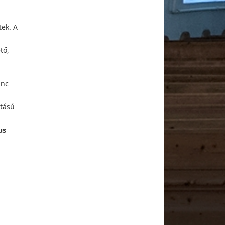
tek. A
tő,
ánc
jtású
us