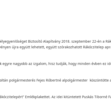
sélyegyenlőséget Biztosító Alapítvány 2018. szeptember 22-én a Rá
ényen újra együtt lehetett, együtt szórakozhatott Rákóczitelep apr
k egyre nagyobb az izgalom, hisz tudják, hogy minden évben ez id
Zoltán polgármesterés Fejes Róbertné alpolgármester köszöntötte 
óczitelepért” Emlékplakettet. Az idei kitüntetett Puskás Tiborné F