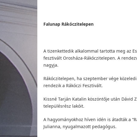
Falunap Rákóczitelepen
A tizenkettedik alkalommal tartotta meg az E
fesztivált Orosháza-Rákóczitelepen. A rendezv
nagyja.
Rákóczitelepen, ha szeptember vége közeledi
rendezik a Rákóczi Fesztivált.
Kissné Tarján Katalin köszöntője után Dávid 
településrész lakóit.
A hagyományokhoz híven idén is átadták a “Rák
Julianna, nyugalmazott pedagógus.