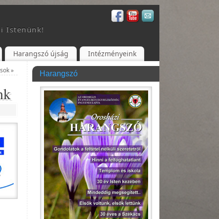
i Istenünk!
Harangszó újság
Intézményeink
ások
»
Harangszó
nk