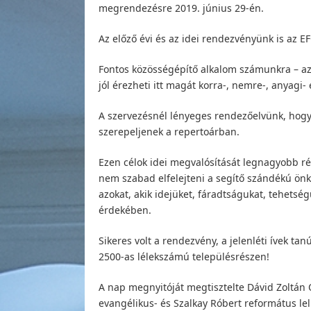
megrendezésre 2019. június 29-én.
Az előző évi és az idei rendezvényünk is az 
Fontos közösségépítő alkalom számunkra – az 
jól érezheti itt magát korra-, nemre-, anyagi-
A szervezésnél lényeges rendezőelvünk, hogy 
szerepeljenek a repertoárban.
Ezen célok idei megvalósítását legnagyobb rés
nem szabad elfelejteni a segítő szándékú önké
azokat, akik idejüket, fáradtságukat, tehetsé
érdekében.
Sikeres volt a rendezvény, a jelenléti ívek ta
2500-as lélekszámú településrészen!
A nap megnyitóját megtisztelte Dávid Zoltán
evangélikus- és Szalkay Róbert református lel