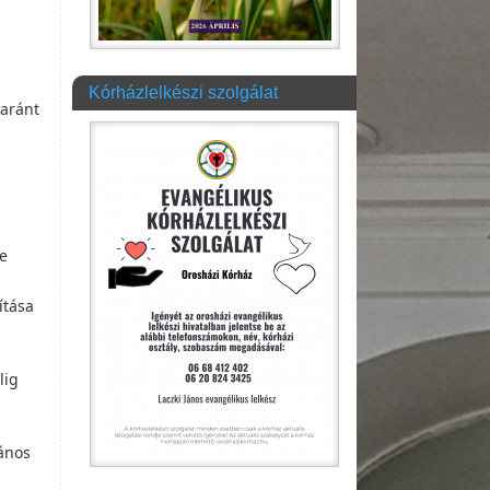
Kórházlelkészi szolgálat
yaránt
De
ítása
lig
János