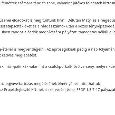
 felnőttek számára tánc és zene, valamint játékos feladatok biztosí
nyűzenei előadókat is meg tudtunk hívni. Délután Matyi és a hegedű
isszatapsolták őket és a ráadásszámok után a közös fényképezkedé
 Ilyen rangos előadók meghívására pályázati támogatás nélkül ali
-étellel is megvendégelni. Az apróságoknak pedig a nap folyamán
t kedves meglepetést.
k, házi-pálinkák valamint a csülökpörkölt-főző verseny, melyre köz
 az együvé tartozás megélésének élményéhez juttathattuk
z Projektfejlesztő Kft-nek a szervezést és az EFOP 1.3.7-17 pályáza