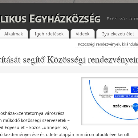
likus Egyházközség
Erős vár a m
Alkalmak
Igehirdetések
Videók
Gyülekezeti élet
Közösségi rendezvények, kirándul
vítását segítő Közösségi rendezvényei
rosháza-Szentetornya városrész
en működő közösségi szervezetek –
l Egyesület – közös „ünnepe” ez,
lő kezdeményezése és ötlete alapján immáron ötödik éve került