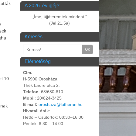
tották
A 2026. év igéje:
„Íme, újjáteremtek mindent.”
(Jel 21,5a)
s
sek
Keresés
gha
Elérhetőség
Cím:
el 10
H-5900 Orosháza
Thék Endre utca 2.
Telefon
: 68/680-810
Mobil
: 20/824-3425
E-mail:
oroshaza@lutheran.hu
tnak
Hivatali órák:
Hétfő – Csütörtök: 08:30–16:00
Péntek: 8:30 – 14:00