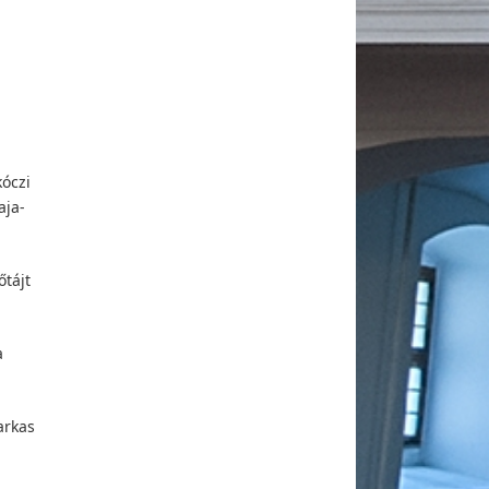
kóczi
aja-
őtájt
a
arkas