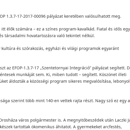
EFOP 1.3.7‑17‑2017‑00096 pályázat keretében valósulhatott meg.
itt élők számára – ez a színes program-kavalkád. Fiatal és idős eg
 és társadalmi hovatartozásra való tekintet nélkül.
kultúra és szórakozás, egyházi és világi programok egyaránt
zt az EFOP-1.3.7-17 „Szentetornyai Integráció” pályázat segített. 
ntesek munkáját sem. Ki, miben tudott – segített. Köszönet illeti
güket áldozták a közösségi program sikeres megvalósítása, lebonyol
núsága szerint több mint 140-en vettek rajta részt. Nagy szó ez egy a
 Orosháza város polgármester is. A megnyitóbeszédek után Laczki 
készek tartottak ökomenikus áhitatot. A gyermekeket arcfestés,