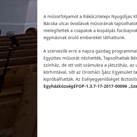
A műsorfolyamot a Rákóczitelepi Nyugdíjas Kl
Bácska utcai óvodások műsorának tapsolhatot
melegítettek a csapatok a kispályás focibaj
egymásnak örülő embereket láthattunk.
A szervezők erre a napra gazdag programmal 
Együttes műsorát nézhették, Tapsolhattak Bé
színház, de ott volt számukra a játszóház, az
körhintával, sőt az Orosházi Íjász Egyesület ta
kipróbálhatták. Az Esélyegyenlőséget Biztosít
EgyházközségEFOP-1.3.7-17-2017-00096 „Sze