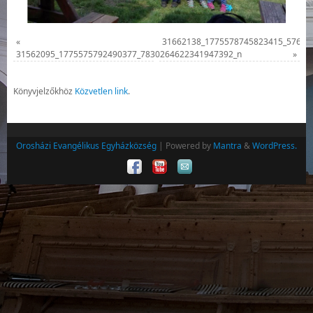
«
31662138_1775578745823415_57613
31562095_1775575792490377_7830264622341947392_n
»
Könyvjelzőkhöz
Közvetlen link
.
Orosházi Evangélikus Egyházközség
| Powered by
Mantra
&
WordPress.