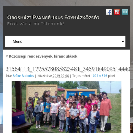
Orosházi Evangélikus Egyházközség
Erős vár a mi Istenünk!
«
Közösségi rendezvények, kirándulások
31564113_1775578085823481_3459184909514440
Írta:
Szőke Szabolcs
|
Közzétéve
2019-09-06
|
Teljes méret
1024 × 576
pixel