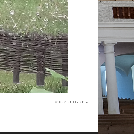
20180430_112031
»