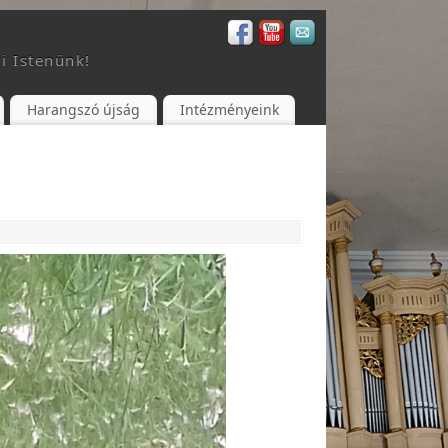
i Istenünk!
Harangszó újság
Intézményeink