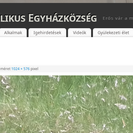
likus Egyházközség
Erős vár a m
Alkalmak
Igehirdetések
Videók
Gyülekezeti élet
s méret
1024 × 576
pixel