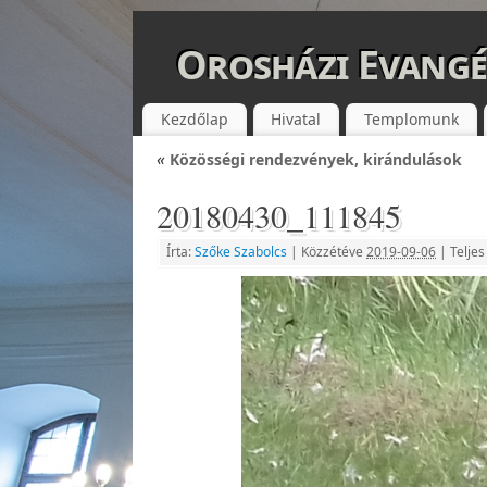
Orosházi Evangé
Kezdőlap
Hivatal
Templomunk
«
Közösségi rendezvények, kirándulások
20180430_111845
Írta:
Szőke Szabolcs
|
Közzétéve
2019-09-06
|
Telje