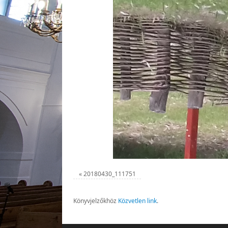
«
20180430_111751
Könyvjelzőkhöz
Közvetlen link
.