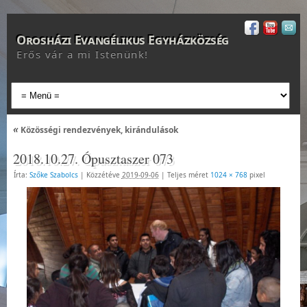
Orosházi Evangélikus Egyházközség
Erős vár a mi Istenünk!
«
Közösségi rendezvények, kirándulások
2018.10.27. Ópusztaszer 073
Írta:
Szőke Szabolcs
|
Közzétéve
2019-09-06
|
Teljes méret
1024 × 768
pixel