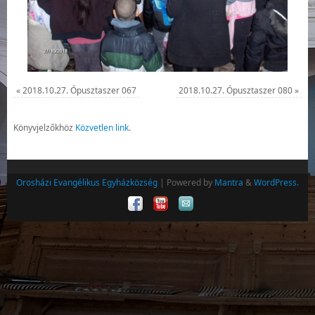
«
2018.10.27. Ópusztaszer 067
2018.10.27. Ópusztaszer 080
»
Könyvjelzőkhöz
Közvetlen link
.
Orosházi Evangélikus Egyházközség
| Powered by
Mantra
&
WordPress.