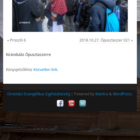
«
Proszló 6
2018.10.27. Ópusztaszer 021
»
Kirándulás Ópusztaszerre
Könyvjelzőkhöz
Közvetlen link
.
Orosházi Evangélikus Egyházközség
| Powered by
Mantra
&
WordPress.