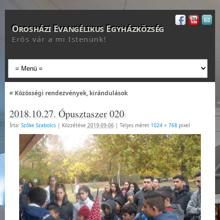
Orosházi Evangélikus Egyházközség
Erős vár a mi Istenünk!
«
Közösségi rendezvények, kirándulások
2018.10.27. Ópusztaszer 020
Írta:
Szőke Szabolcs
|
Közzétéve
2019-09-06
|
Teljes méret
1024 × 768
pixel