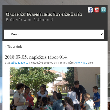
Orosházi Evangélikus Egyházközség
Erős vár a mi Istenünk!
«
Táboraink
2018.07.05. napközis tábor 014
Írta:
Szőke Szabolcs
|
Közzétéve
2019-09-01
|
Teljes méret
640 × 480
pixel