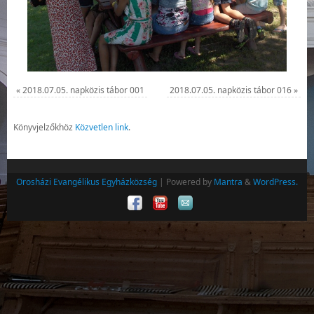
«
2018.07.05. napközis tábor 001
2018.07.05. napközis tábor 016
»
Könyvjelzőkhöz
Közvetlen link
.
Orosházi Evangélikus Egyházközség
| Powered by
Mantra
&
WordPress.