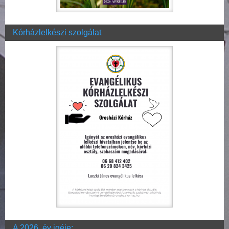
Kórházlelkészi szolgálat
A 2026. év igéje: