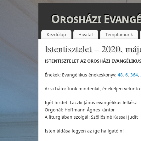
Orosházi Evangé
Kezdőlap
Hivatal
Templomunk
Istentisztelet – 2020. máj
ISTENTISZTELET AZ OROSHÁZI EVANGÉLIKUS
Énekek: Evangélikus énekeskönyv:
48
,
6
,
364
,
Arra bátorítunk mindenkit, énekeljen velünk 
Igét hirdet: Laczki János evangélikus lelkész
Orgonál: Hoffmann Ágnes kántor
A liturgiában szolgál: Szöllősiné Kassai Judit
Isten áldása legyen az ige hallgatóin!