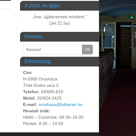
A 2026. év igéje:
„Íme, újjáteremtek mindent.”
(Jel 21,5a)
Keresés
Elérhetőség
Cím:
H-5900 Orosháza
Thék Endre utca 2.
Telefon
: 68/680-810
Mobil
: 20/824-3425
E-mail:
oroshaza@lutheran.hu
Hivatali órák:
Hétfő – Csütörtök: 08:30–16:00
Péntek: 8:30 – 14:00