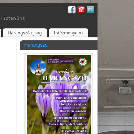
i Istenünk!
Harangszó újság
Intézményeink
Harangszó