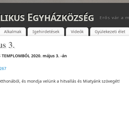
likus Egyházközség
Erős vár a m
Alkalmak
Igehirdetések
Videók
Gyülekezeti élet
us 3.
 TEMPLOMBÓL 2020. május 3. -án
267
otthonából, és mondja velünk a hitvallás és Miatyánk szövegét!